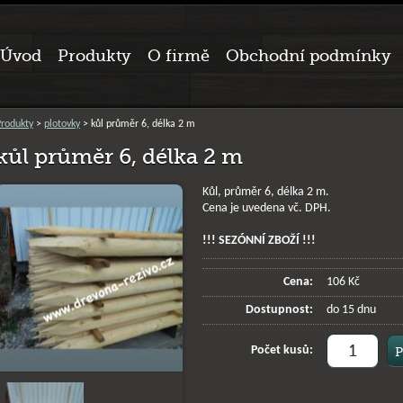
Úvod
Produkty
O firmě
Obchodní podmínky
Produkty
>
plotovky
> kůl průměr 6, délka 2 m
kůl průměr 6, délka 2 m
Kůl, průměr 6, délka 2 m.
Cena je uvedena vč. DPH.
!!! SEZÓNNÍ ZBOŽÍ !!!
Cena:
106 Kč
Dostupnost:
do 15 dnu
Počet kusů: