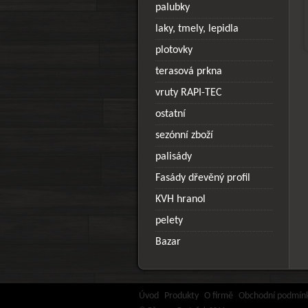
palubky
laky, tmely, lepidla
plotovky
terasová prkna
vruty RAPI-TEC
ostatní
sezónní zboží
palisády
Fasády dřevěný profil
KVH hranol
pelety
Bazar
Úvod
Produkty
O firmě
Obchodní podmín