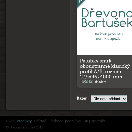
Palubky smrk
oboustranné klasický
profil A/B, rozměr
12,5x96x4000 mm
1050 Kč
, skladem
Řazení:
Úvod
Produkty
O firmě
Obchodní podmínky
FAQ
Kontakt
© Dřevona Bartušek 2011