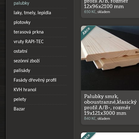
profil A/B, rozměr
palubky
12x96x2100 mm
650 Kč
, skladem
laky, tmely, lepidla
plotovky
terasová prkna
vruty RAPI-TEC
ostatní
sezónní zboží
palisády
Fasády dřevěný profil
KVH hranol
Palubky smrk,
pelety
oboustranné,klasický
profil A/B-, rozměr
Bazar
19x121x3000 mm
840 Kč
, skladem