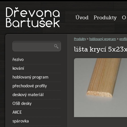
Úvod
Produkty
O
Produkty
>
hoblovaný program
>
profi
lišta krycí 5x
řezivo
kování
hoblovaný program
přechodové profily
deskový materiál
OSB desky
AKCE
spárovka