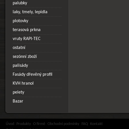
palubky
laky, tmely, lepidla
plotovky
terasová prkna
vruty RAPI-TEC
ostatní
sezónní zboží
palisády
Fasády dřevěný profil
KVH hranol
pelety
Bazar
Úvod
Produkty
O firmě
Obchodní podmínky
FAQ
Kontakt