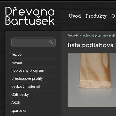
Úvod
Produkty
O
Produkty
>
hoblovaný program
>
profi
lišta podlahov
řezivo
kování
hoblovaný program
přechodové profily
deskový materiál
OSB desky
AKCE
spárovka