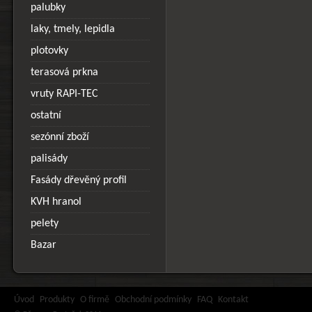
palubky
laky, tmely, lepidla
plotovky
terasová prkna
vruty RAPI-TEC
ostatní
sezónní zboží
palisády
Fasády dřevěný profil
KVH hranol
pelety
Bazar
Úvod
Produkty
O firmě
Obchodní podmínky
FAQ
Kontakt