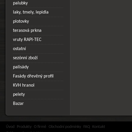
palubky
laky, tmely, lepidla
plotovky
terasová prkna
vruty RAPI-TEC
ostatní
sezónní zboží
palisády
Fasády dřevěný profil
KVH hranol
pelety
Bazar
Úvod
Produkty
O firmě
Obchodní podmínky
FAQ
Kontakt