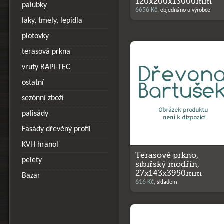
120x200x13000mm
palubky
6656 Kč
, objednáno u výrobce
laky, tmely, lepidla
plotovky
terasová prkna
vruty RAPI-TEC
ostatní
sezónní zboží
palisády
Fasády dřevěný profil
KVH hranol
Terasové prkno,
pelety
sibiřský modřín,
27x143x3950mm
Bazar
616 Kč
, skladem