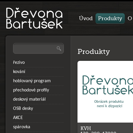
Úvod
Produkty
O
Produkty
řezivo
kování
hoblovaný program
přechodové profily
deskový materiál
OSB desky
AKCE
spárovka
KVH