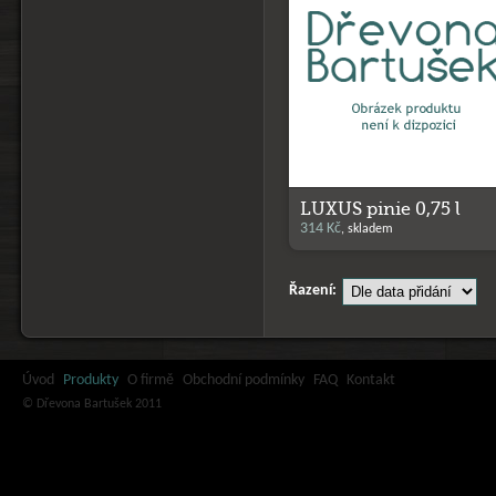
LUXUS pinie 0,75 l
314 Kč
, skladem
Řazení:
Úvod
Produkty
O firmě
Obchodní podmínky
FAQ
Kontakt
© Dřevona Bartušek 2011