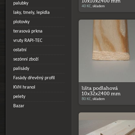
10x10x2400 mm
palubky
40 Kč
, skladem
laky, tmely, lepidla
plotovky
terasová prkna
vruty RAPI-TEC
ostatní
sezónní zboží
palisády
Fasády dřevěný profil
KVH hranol
lišta podlahová
10x32x2400 mm
pelety
80 Kč
, skladem
Bazar