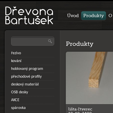
Úvod
Produkty
O
Produkty
řezivo
kování
hoblovaný program
přechodové profily
deskový materiál
OSB desky
AKCE
spárovka
lišta čtverec