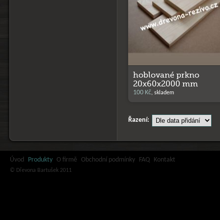
hoblované prkno
20x60x2000 mm
100 Kč
, skladem
Řazení:
Úvod
Produkty
O firmě
Obchodní podmínky
FAQ
Kontakt
© Dřevona Bartušek 2011